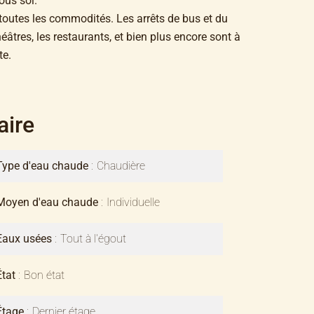
ous sol.
toutes les commodités. Les arrêts de bus et du
éâtres, les restaurants, et bien plus encore sont à
te.
ire
Type d'eau chaude
Chaudière
Moyen d'eau chaude
Individuelle
Eaux usées
Tout à l'égout
État
Bon état
Étage
Dernier étage