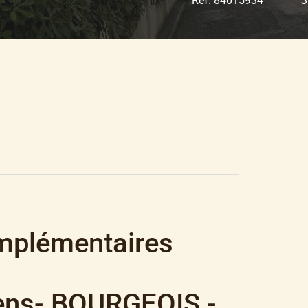
Réf. 84015934
3
0 M², 1 090 000 €
mplémentaires
iens- BOURGEOIS -