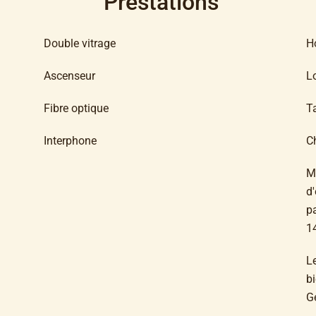
Prestations
Double vitrage
H
Ascenseur
L
Fibre optique
T
Interphone
C
M
d'
pa
1
L
bi
G