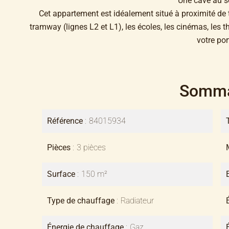
Une cave au s
Cet appartement est idéalement situé à proximité de 
tramway (lignes L2 et L1), les écoles, les cinémas, les th
votre por
Somma
Référence
84015934
Pièces
3 pièces
Surface
150 m²
Type de chauffage
Radiateur
Énergie de chauffage
Gaz