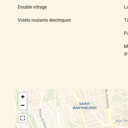
Double vitrage
L
Volets roulants électriques
T
P
M
d
+
−