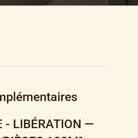
0 €
mplémentaires
E - LIBÉRATION —