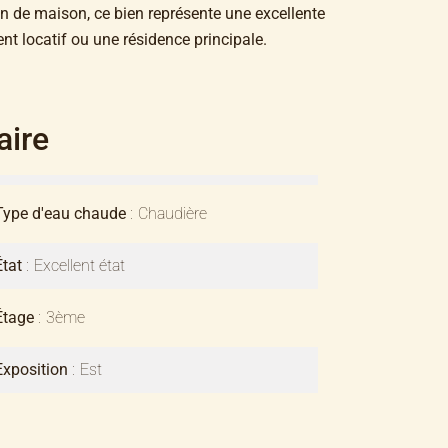
on de maison, ce bien représente une excellente
nt locatif ou une résidence principale.
ire
Type d'eau chaude
Chaudière
État
Excellent état
Étage
3ème
Exposition
Est