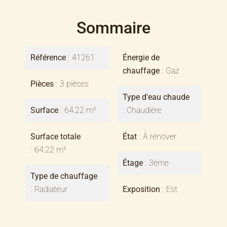
Sommaire
Référence
41261
Énergie de
chauffage
Gaz
Pièces
3 pièces
Type d'eau chaude
Surface
64.22 m²
Chaudière
Surface totale
État
À rénover
64.22 m²
Étage
3ème
Type de chauffage
Radiateur
Exposition
Est