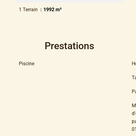
1 Terrain
1992 m²
Prestations
Piscine
H
T
P
M
d'
pa
0