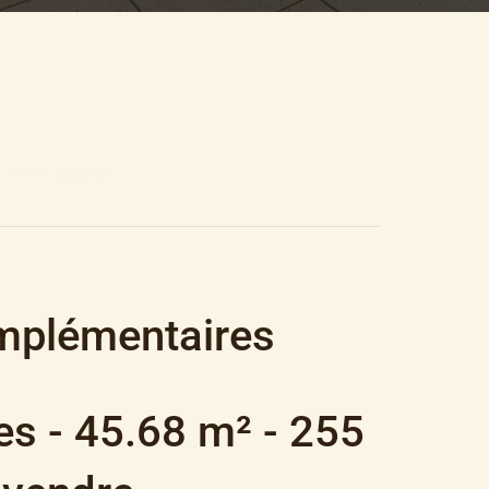
68 M², 255 000 €
mplémentaires
es - 45.68 m² - 255