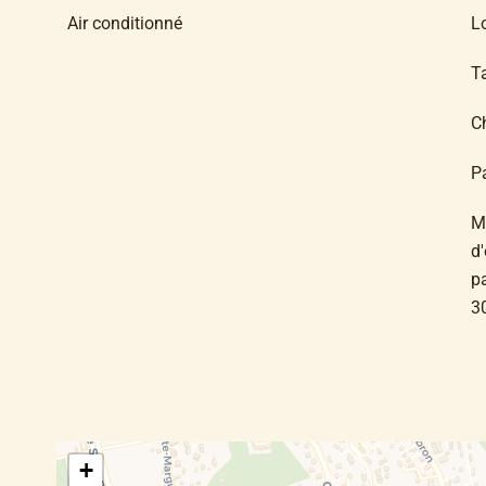
Air conditionné
L
T
C
P
M
d'
pa
3
+