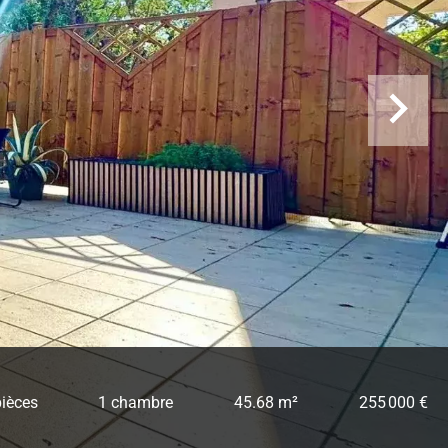
pièces
1 chambre
45.68 m²
255 000 €