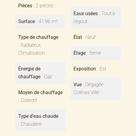
Pièces
2 pièces
Eaux usées
Tout à
Surface
41.96 m²
l'égout
Type de chauffage
État
Neuf
Radiateur,
Climatisation
Étage
5ème
Énergie de
Exposition
Est
chauffage
Gaz
Vue
Dégagée
Moyen de chauffage
Collines Ville
Collectif
Type d'eau chaude
Chaudière